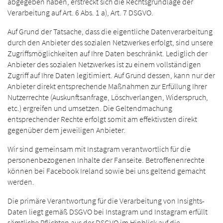
abgegeben haben, erstreckt sich die Rechtsgrundlage der
Verarbeitung auf Art. 6 Abs. 1 a), Art. 7 DSGVO.
Auf Grund der Tatsache, dass die eigentliche Datenverarbeitung
durch den Anbieter des sozialen Netzwerkes erfolgt, sind unsere
Zugriffsmöglichkeiten auf Ihre Daten beschränkt. Lediglich der
Anbieter des sozialen Netzwerkes ist zu einem vollständigen
Zugriff auf Ihre Daten legitimiert. Auf Grund dessen, kann nur der
Anbieter direkt entsprechende Maßnahmen zur Erfüllung Ihrer
Nutzerrechte (Auskunftsanfrage, Löschverlangen, Widerspruch,
etc.) ergreifen und umsetzen. Die Geltendmachung
entsprechender Rechte erfolgt somit am effektivsten direkt
gegenüber dem jeweiligen Anbieter.
Wir sind gemeinsam mit Instagram verantwortlich für die
personenbezogenen Inhalte der Fanseite. Betroffenenrechte
können bei Facebook Ireland sowie bei uns geltend gemacht
werden.
Die primäre Verantwortung für die Verarbeitung von Insights-
Daten liegt gemäß DSGVO bei Instagram und Instagram erfüllt
sämtliche Pflichten aus der DSGVO im Hinblick auf die